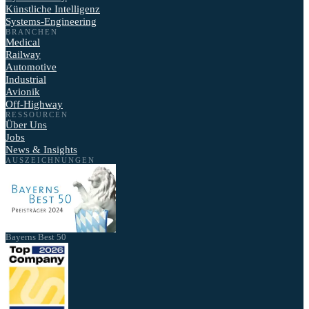
Künstliche Intelligenz
Systems-Engineering
BRANCHEN
Medical
Railway
Automotive
Industrial
Avionik
Off-Highway
RESSOURCEN
Über Uns
Jobs
News & Insights
AUSZEICHNUNGEN
Bayerns Best 50