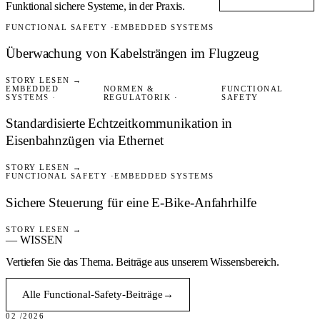
Funktional sichere Systeme,
in der Praxis.
FUNCTIONAL SAFETY
EMBEDDED SYSTEMS
AVIONIC
Überwachung von Kabelsträngen im Flugzeug
STORY LESEN →
EMBEDDED
NORMEN &
FUNCTIONAL
SYSTEMS
REGULATORIK
SAFETY
RAILWAY
Standardisierte Echtzeitkommunikation in
Eisenbahnzügen via Ethernet
STORY LESEN →
FUNCTIONAL SAFETY
EMBEDDED SYSTEMS
INDUSTRIE
Sichere Steuerung für eine E-Bike-Anfahrhilfe
STORY LESEN →
— WISSEN
Vertiefen Sie das Thema.
Beiträge aus unserem Wissensbereich.
Alle Functional-Safety-Beiträge
→
BLOG
02 /2026