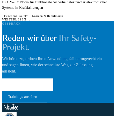
ISO 26262: Norm für funktionale Sicherheit elektrischer/elektronischer
Systeme in Kraftfahrzeugen
Functional Safety
Normen & Regulatorik
WEITERLESEN →
GESPRÄCH
Reden wir über
Ihr Safety-
Projekt.
Wir hören zu, ordnen Ihren Anwendungsfall normgerecht ein
und sagen Ihnen, wie der schnellste Weg zur Zulassung
aussieht.
Gespräch vereinbaren
→
Trainings ansehen
→