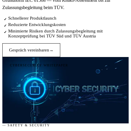
Grundnorm IEC 61508 — vom Risiko-Assessment bis zur
Zulassungsbegleitung beim TÜV.
Schnellerer Produktlaunch
✓
Reduzierte Entwicklungskosten
✓
Minimierte Risiken durch Zulassungsbegleitung mit
✓
Konzeptprüfung bei TÜV Süd und TÜV Austria
Gespräch vereinbaren
→
CYBERSECURITY WHITEPAPER
— SAFETY & SECURITY