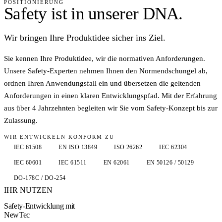
POSITIONIERUNG
Sichere Produkte.
Safety ist in unserer
DNA.
Schneller zugelassen.
Wir bringen Ihre Produktidee
sicher ins Ziel.
Sie kennen Ihre Produktidee, wir die normativen Anforderungen. Wir
unterstützen Sie dabei die geltenden Normen effizient umzusetzen,
Sie kennen Ihre Produktidee, wir die normativen Anforderungen.
Risiken systematisch zu beherrschen und Produkte schnell & sicher
Unsere Safety-Experten nehmen Ihnen den Normendschungel ab,
zur Markteinführung zu bringen.
ordnen Ihren Anwendungsfall ein und übersetzen die geltenden
Anforderungen in einen klaren Entwicklungspfad. Mit der Erfahrung
Gespräch vereinbaren
→
aus über 4 Jahrzehnten begleiten wir Sie vom Safety-Konzept bis zur
Plattformen ansehen
→
Zulassung.
WIR ENTWICKELN KONFORM ZU
IEC 61508
EN ISO 13849
ISO 26262
IEC 62304
IEC 60601
IEC 61511
EN 62061
EN 50126 / 50129
DO-178C / DO-254
IHR NUTZEN
Safety-Entwicklung mit
NewTec