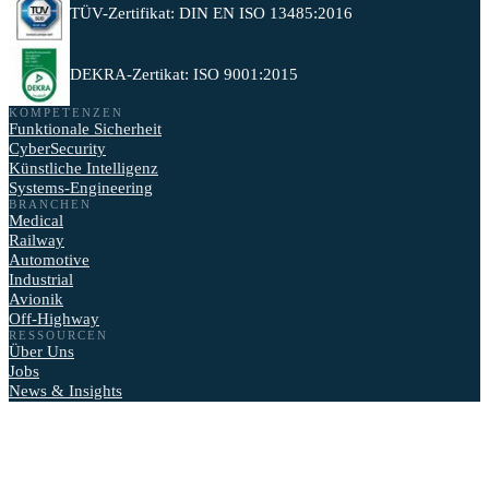
TÜV-Zertifikat: DIN EN ISO 13485:2016
DEKRA-Zertikat: ISO 9001:2015
KOMPETENZEN
Funktionale Sicherheit
CyberSecurity
Künstliche Intelligenz
Systems-Engineering
BRANCHEN
Medical
Railway
Automotive
Industrial
Avionik
Off-Highway
RESSOURCEN
Über Uns
Jobs
News & Insights
AUSZEICHNUNGEN