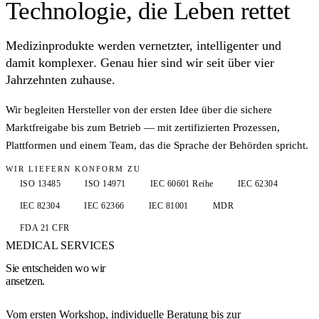
Wir sind da, wo es
Technologie, die
Leben rettet
wirklich zählt.
Medizinprodukte werden vernetzter, intelligenter und
Von der Idee über Produktzulassungen bis zum sicheren Betrieb: Wir
damit
komplexer
. Genau hier sind wir seit über vier
entwickeln Komplettsysteme in der Medizintechnik bis zur Klasse
Jahrzehnten zuhause.
IIb nach MDR oder mit weltweiter Zulassung.
Wir begleiten Hersteller von der ersten Idee über die sichere
Gespräch vereinbaren
→
Marktfreigabe bis zum Betrieb — mit zertifizierten Prozessen,
Plattformen und einem Team, das die Sprache der Behörden spricht.
Whitepaper Cybersecurity
→
WIR LIEFERN KONFORM ZU
ISO 13485
ISO 14971
IEC 60601 Reihe
IEC 62304
IEC 82304
IEC 62366
IEC 81001
MDR
FDA 21 CFR
MEDICAL SERVICES
Sie entscheiden wo wir
ansetzen.
Vom ersten Workshop, individuelle Beratung bis zur