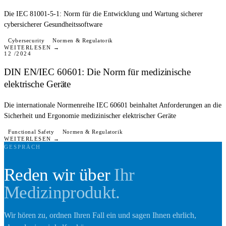
Die IEC 81001-5-1: Norm für die Entwicklung und Wartung sicherer
cybersicherer Gesundheitssoftware
BLOG
Cybersecurity
Normen & Regulatorik
WEITERLESEN →
12 /2024
DIN EN/IEC 60601: Die Norm für medizinische
elektrische Geräte
Die internationale Normenreihe IEC 60601 beinhaltet Anforderungen an die
Sicherheit und Ergonomie medizinischer elektrischer Geräte
Functional Safety
Normen & Regulatorik
WEITERLESEN →
GESPRÄCH
Reden wir über
Ihr
Medizinprodukt.
Wir hören zu, ordnen Ihren Fall ein und sagen Ihnen ehrlich,