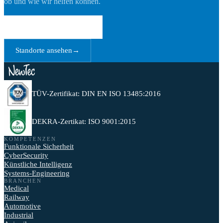
ob und wie wir helfen können.
Gespräch vereinbaren
→
Standorte ansehen
→
TÜV-Zertifikat: DIN EN ISO 13485:2016
DEKRA-Zertikat: ISO 9001:2015
KOMPETENZEN
Funktionale Sicherheit
CyberSecurity
Künstliche Intelligenz
Systems-Engineering
BRANCHEN
Medical
Railway
Automotive
Industrial