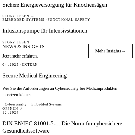
Sichere Energieversorgung für Knochensägen
STORY LESEN →
EMBEDDED SYSTEMS
FUNCTIONAL SAFETY
MEDICAL
Infusionspumpe für Intensivstationen
STORY LESEN →
NEWS & INSIGHTS
Mehr Insights
→
Jetzt mehr erfahren.
WHITEPAPER
04 /2025
EXTERN
Secure Medical Engineering
Wie Sie die Anforderungen an Cybersecurity bei Medizinprodukten
umsetzen können.
BLOG
Cybersecurity
Embedded Systems
ÖFFNEN ↗
12 /2024
DIN EN/IEC 81001-5-1: Die Norm für cybersichere
Gesundheitssoftware