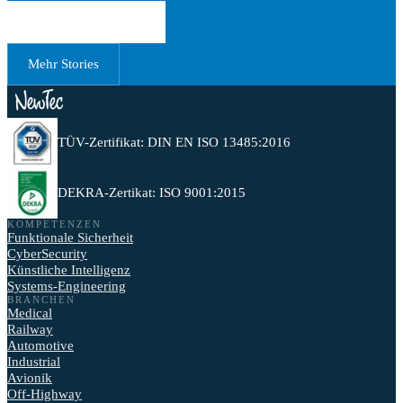
Erstgespräch buchen
Mehr Stories
TÜV-Zertifikat: DIN EN ISO 13485:2016
DEKRA-Zertikat: ISO 9001:2015
KOMPETENZEN
Funktionale Sicherheit
CyberSecurity
Künstliche Intelligenz
Systems-Engineering
BRANCHEN
Medical
Railway
Automotive
Industrial
Avionik
Off-Highway