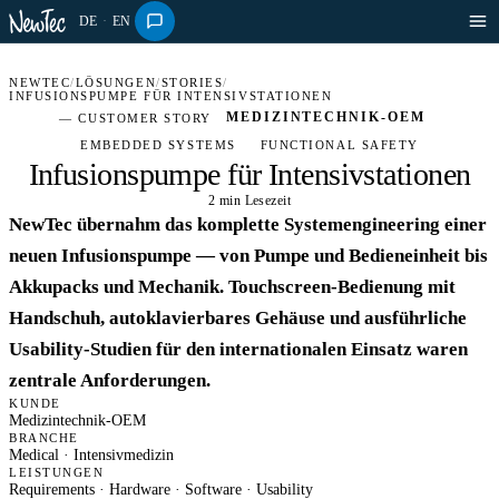
DE
·
EN
NEWTEC
/
LÖSUNGEN
/
STORIES
/
INFUSIONSPUMPE FÜR INTENSIVSTATIONEN
MEDIZINTECHNIK-OEM
— CUSTOMER STORY
EMBEDDED SYSTEMS
FUNCTIONAL SAFETY
Infusionspumpe für Intensivstationen
2 min Lesezeit
MEDICAL · STORY
NewTec übernahm das komplette Systemengineering einer
neuen Infusionspumpe — von Pumpe und Bedieneinheit bis
Akkupacks und Mechanik. Touchscreen-Bedienung mit
Handschuh, autoklavierbares Gehäuse und ausführliche
Usability-Studien für den internationalen Einsatz waren
zentrale Anforderungen.
KUNDE
Medizintechnik-OEM
BRANCHE
Medical · Intensivmedizin
LEISTUNGEN
Requirements · Hardware · Software · Usability