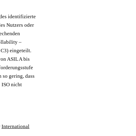
es identifizierte
es Nutzers oder
rechenden
llability –
C3) eingeteilt.
von ASIL A bis
forderungsstufe
n so gering, dass
 ISO nicht
r
International