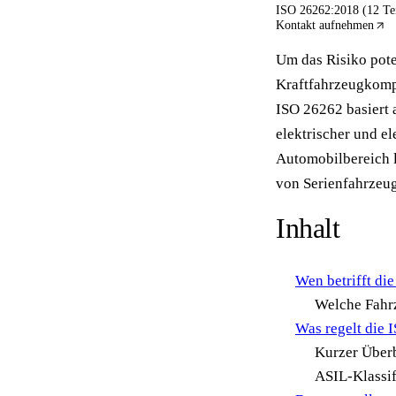
ISO 26262:2018 (12 Tei
Kontakt aufnehmen
Um das Risiko pote
Kraftfahrzeugkomp
ISO 26262 basiert
elektrischer und e
Automobilbereich l
von Serienfahrzeu
Inhalt
Wen betrifft d
Welche Fahrz
Was regelt die 
Kurzer Überb
ASIL-Klassif