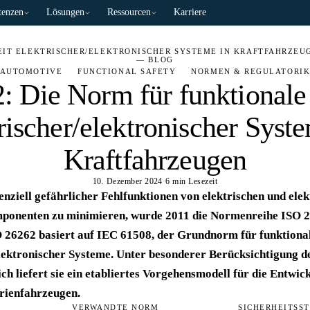
enzen
Lösungen
Ressourcen
Karriere
HEIT ELEKTRISCHER/ELEKTRONISCHER SYSTEME IN KRAFTFAHRZEU
— BLOG
AUTOMOTIVE
FUNCTIONAL SAFETY
NORMEN & REGULATORI
: Die Norm für funktionale 
rischer/elektronischer Syst
Kraftfahrzeugen
10. Dezember 2024
·
6 min Lesezeit
nziell gefährlicher Fehlfunktionen von elektrischen und ele
ponenten zu minimieren, wurde 2011 die Normenreihe ISO 
SO 26262 basiert auf IEC 61508, der Grundnorm für funktional
elektronischer Systeme. Unter besonderer Berücksichtigung 
h liefert sie ein etabliertes Vorgehensmodell für die Entwic
rienfahrzeugen.
VERWANDTE NORM
SICHERHEITSS