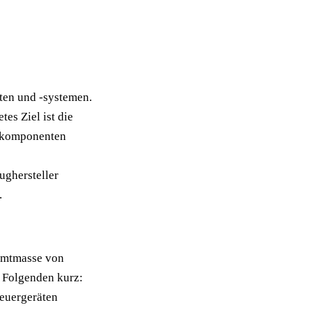
ten und -systemen.
es Ziel ist die
ugkomponenten
ughersteller
.
samtmasse von
m Folgenden kurz:
teuergeräten