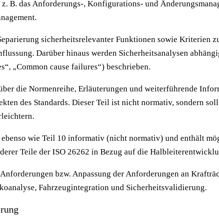
– z. B. das Anforderungs-, Konfigurations- und Änderungsmana
nagement.
 Separierung sicherheitsrelevanter Funktionen sowie Kriterien
nflussung. Darüber hinaus werden Sicherheitsanalysen abhängi
es“, „Common cause failures“) beschrieben.
 über die Normenreihe, Erläuterungen und weiterführende Infor
ten des Standards. Dieser Teil ist nicht normativ, sondern sol
rleichtern.
st ebenso wie Teil 10 informativ (nicht normativ) und enthält mö
nderer Teile der ISO 26262 in Bezug auf die Halbleiterentwickl
 Anforderungen bzw. Anpassung der Anforderungen an Krafträder
koanalyse, Fahrzeugintegration und Sicherheitsvalidierung.
erung