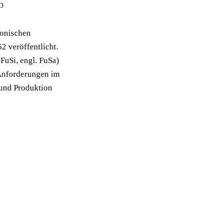
 D
ronischen
 veröffentlicht.
FuSi, engl. FuSa)
 Anforderungen im
 und Produktion