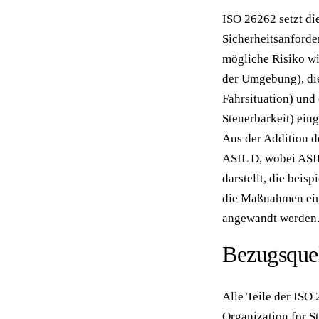
ISO 26262 setzt di
Sicherheitsanforde
mögliche Risiko wi
der Umgebung), die
Fahrsituation) und 
Steuerbarkeit) eing
Aus der Addition d
ASIL D, wobei ASIL
darstellt, die beis
die Maßnahmen ein
angewandt werden
Bezugsque
Alle Teile der IS
Organization for S