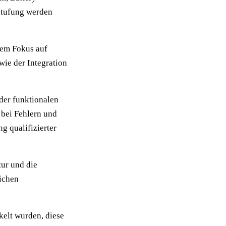
stufung werden
rem Fokus auf
wie der Integration
der funktionalen
bei Fehlern und
g qualifizierter
tur und die
ichen
ckelt wurden, diese