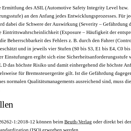
e Ermittlung des ASIL (Automotive Safety Integrity Level bzw.
rungsstufe) an den Anfang jedes Entwicklungsprozesses. Für jed
rd dabei die Schwere der Auswirkung (Severity – Gefährdung d
 Eintrittswahrscheinlichkeit (Exposure – Häufigkeit der entsp
die Beherrschbarkeit des Fehlers z. B. durch den Fahrer (Contro
eschätzt und in jeweils vier Stufen (S0 bis S3, E1 bis E4, C0 bis 
er Einstufungen ergibt sich eine Sicherheitsanforderungsstufe 
 D das höchste Risiko und damit einhergehend die höchste An
pielsweise für Bremssteuergeräte gilt. Ist die Gefährdung dagege
es normalen Qualitätsmanagements ausreichend sind, muss die
.
llen
O 26262-1:2018-12 können beim
Beuth-Verlag
oder direkt bei de
tandardization
(ISO) erworben werden.