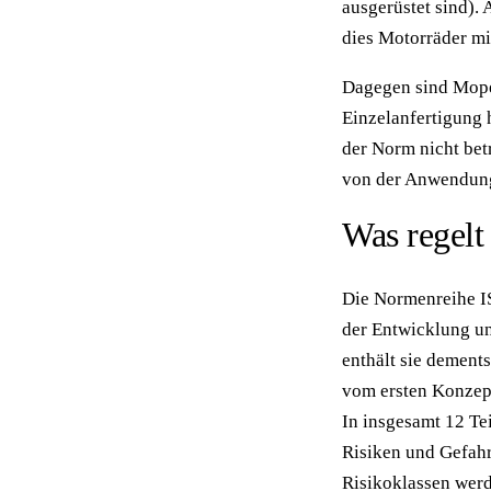
ausgerüstet sind).
dies Motorräder mi
Dagegen sind Moped
Einzelanfertigung 
der Norm nicht bet
von der Anwendung
Was regelt
Die Normenreihe IS
der Entwicklung un
enthält sie demen
vom ersten Konzept
In insgesamt 12 Te
Risiken und Gefahr
Risikoklassen wer