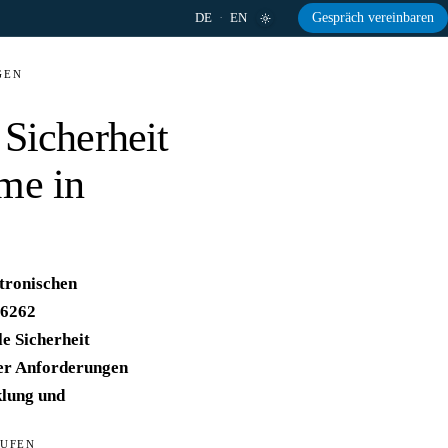
DE
·
EN
Gespräch vereinbaren
GEN
K
Sicherheit
eme in
ktronischen
26262
e Sicherheit
der Anforderungen
klung und
TUFEN