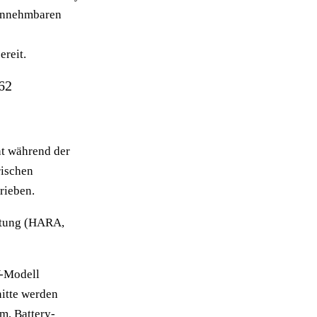
 hinnehmbaren
reit.
62
nt während der
rischen
rieben.
rtung (HARA,
V-Modell
nitte werden
m, Battery-