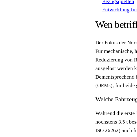
Bezugsquellen
Entwicklung fu
Wen betrif
Der Fokus der Norm
Für mechanische, hy
Reduzierung von R
ausgelöst werden 
Dementsprechend be
(OEMs); für beide
Welche Fahrzeug
Während die erste 
höchstens 3,5 t be
ISO 26262) auch fü