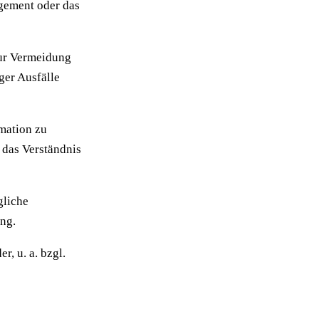
gement oder das
 zur Vermeidung
ger Ausfälle
mation zu
l das Verständnis
gliche
ung.
, u. a. bzgl.