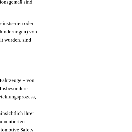
itionsgemäß sind
einstserien oder
Behinderungen) von
lt wurden, sind
 Fahrzeuge – von
 Insbesondere
icklungsprozess,
nsichtlich ihrer
kumentierten
utomotive Safety