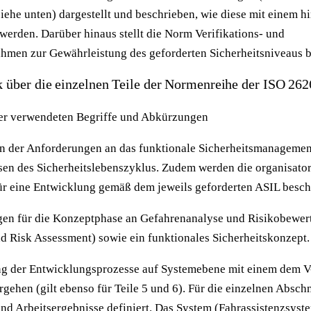
 siehe unten) dargestellt und beschrieben, wie diese mit einem
 werden. Darüber hinaus stellt die Norm Verifikations- und
men zur Gewährleistung des geforderten Sicherheitsniveaus be
 über die einzelnen Teile der Normenreihe der ISO 262
der verwendeten Begriffe und Abkürzungen
ion der Anforderungen an das funktionale Sicherheitsmanageme
en des Sicherheitslebenszyklus. Zudem werden die organisato
r eine Entwicklung gemäß dem jeweils geforderten ASIL besch
ngen für die Konzeptphase an Gefahrenanalyse und Risikobewe
d Risk Assessment) sowie ein funktionales Sicherheitskonzept.
ung der Entwicklungsprozesse auf Systemebene mit einem dem 
gehen (gilt ebenso für Teile 5 und 6). Für die einzelnen Absch
d Arbeitsergebnisse definiert. Das System (Fahrassistenzsyste