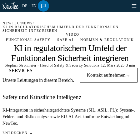
DE
·
EN
NEWTEC
/
NEWS
/
KI IN REGULATORISCHEM UMFELD DER FUNKTIONALEN
SICHERHEIT INTEGRIEREN
— VIDEO
FUNCTIONAL SAFETY
SAFE AI
NORMEN & REGULATORIK
KI in regulatorischem Umfeld der
Funktionalen Sicherheit integrieren
Stephan Strohmeier - Head of Safety & Security Solutions
·
12. März 2025
·
3 min
— SERVICES
Kontakt aufnehmen
→
Unsere Leistungen in diesem Bereich.
Safety und Künstliche Intelligenz
KI-Integration in sicherheitsgerichtete Systeme (SIL, ASIL, PL): System-,
Fehler- und Risikoanalyse sowie EU-AI-Act-konforme Entwicklung mit
NewTec.
ENTDECKEN →