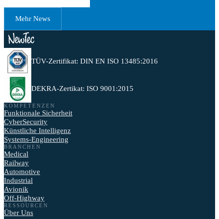
Mehr News
TÜV-Zertifikat: DIN EN ISO 13485:2016
DEKRA-Zertikat: ISO 9001:2015
KOMPETENZEN
Funktionale Sicherheit
CyberSecurity
Künstliche Intelligenz
Systems-Engineering
BRANCHEN
Medical
Railway
Automotive
Industrial
Avionik
Off-Highway
RESSOURCEN
Über Uns