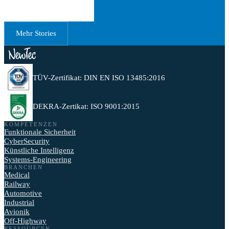
Erstgespräch buchen
Mehr Stories
TÜV-Zertifikat: DIN EN ISO 13485:2016
DEKRA-Zertikat: ISO 9001:2015
KOMPETENZEN
Funktionale Sicherheit
CyberSecurity
Künstliche Intelligenz
Systems-Engineering
BRANCHEN
Medical
Railway
Automotive
Industrial
Avionik
Off-Highway
RESSOURCEN