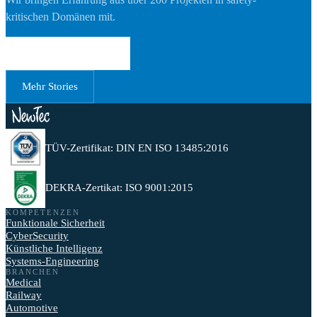
kritischen Domänen mit.
Erstgespräch buchen
Mehr Stories
TÜV-Zertifikat: DIN EN ISO 13485:2016
DEKRA-Zertikat: ISO 9001:2015
KOMPETENZEN
Funktionale Sicherheit
CyberSecurity
Künstliche Intelligenz
Systems-Engineering
BRANCHEN
Medical
Railway
Automotive