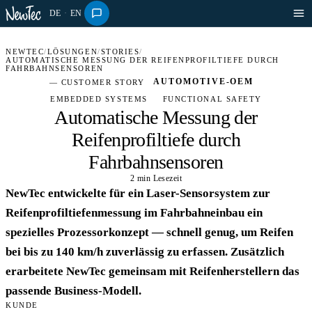
DE
·
EN
NEWTEC
/
LÖSUNGEN
/
STORIES
/
AUTOMATISCHE MESSUNG DER REIFENPROFILTIEFE DURCH
FAHRBAHNSENSOREN
AUTOMOTIVE-OEM
— CUSTOMER STORY
EMBEDDED SYSTEMS
FUNCTIONAL SAFETY
Automatische Messung der
Reifenprofiltiefe durch
Fahrbahnsensoren
2 min Lesezeit
AUTOMOTIVE · STORY
NewTec entwickelte für ein Laser-Sensorsystem zur
Reifenprofiltiefenmessung im Fahrbahneinbau ein
spezielles Prozessorkonzept — schnell genug, um Reifen
bei bis zu 140 km/h zuverlässig zu erfassen. Zusätzlich
erarbeitete NewTec gemeinsam mit Reifenherstellern das
passende Business-Modell.
KUNDE