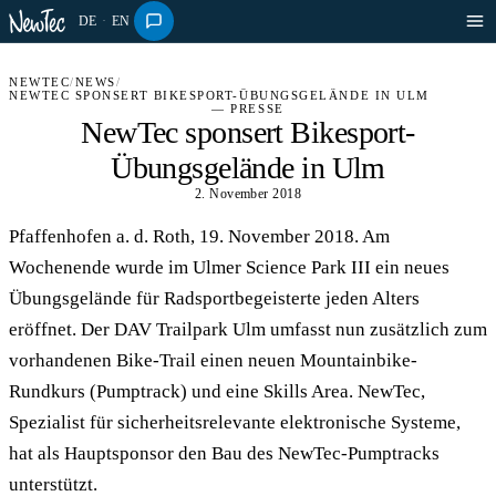
DE
·
EN
NEWTEC
/
NEWS
/
NEWTEC SPONSERT BIKESPORT-ÜBUNGSGELÄNDE IN ULM
— PRESSE
NewTec sponsert Bikesport-
Übungsgelände in Ulm
2. November 2018
Pfaffenhofen a. d. Roth, 19. November 2018. Am
Wochenende wurde im Ulmer Science Park III ein neues
Übungsgelände für Radsportbegeisterte jeden Alters
eröffnet. Der DAV Trailpark Ulm umfasst nun zusätzlich zum
vorhandenen Bike-Trail einen neuen Mountainbike-
Rundkurs (Pumptrack) und eine Skills Area. NewTec,
Spezialist für sicherheitsrelevante elektronische Systeme,
hat als Hauptsponsor den Bau des NewTec-Pumptracks
unterstützt.