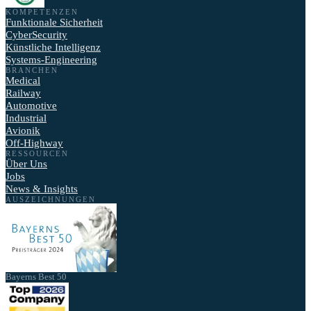
KOMPETENZEN
Funktionale Sicherheit
CyberSecurity
Künstliche Intelligenz
Systems-Engineering
BRANCHEN
Medical
Railway
Automotive
Industrial
Avionik
Off-Highway
RESSOURCEN
Über Uns
Jobs
News & Insights
AUSZEICHNUNGEN
Bayerns Best 50