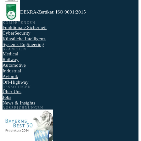
DEKRA-Zertikat: ISO 9001:2015
KOMPETENZEN
Funktionale Sicherheit
CyberSecurity
Künstliche Intelligenz
Systems-Engineering
BRANCHEN
Medical
Railway
Automotive
Industrial
Avionik
Off-Highway
RESSOURCEN
Über Uns
Jobs
News & Insights
AUSZEICHNUNGEN