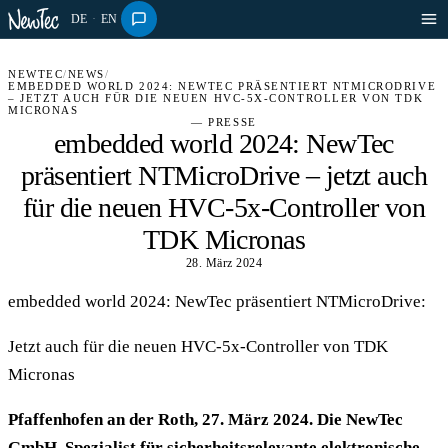
DE
·
EN
NEWTEC
/
NEWS
/
EMBEDDED WORLD 2024: NEWTEC PRÄSENTIERT NTMICRODRIVE
– JETZT AUCH FÜR DIE NEUEN HVC-5X-CONTROLLER VON TDK
MICRONAS
— PRESSE
embedded world 2024: NewTec
präsentiert NTMicroDrive – jetzt auch
für die neuen HVC-5x-Controller von
TDK Micronas
28. März 2024
embedded world 2024: NewTec präsentiert NTMicroDrive:
Jetzt auch für die neuen HVC-5x-Controller von TDK
Micronas
Pfaffenhofen an der Roth, 27. März 2024. Die NewTec
GmbH, Spezialist für sicherheitsrelevante elektronische