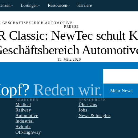
enzen
Lösungen
Ressourcen
Karriere
M GESCHÄFTSBEREICH AUTOMOTIVE.
— PRESSE
lassic: NewTec schult K
eschäftsbereich Automotiv
11. März 2020
Erstgespräch 
Kopf?
Reden wir.
Mehr News
BRANCHEN
RESSOURCEN
Medical
Über Uns
Railway
Jobs
Automotive
News & Insights
Industrial
Avionik
Off-Highway