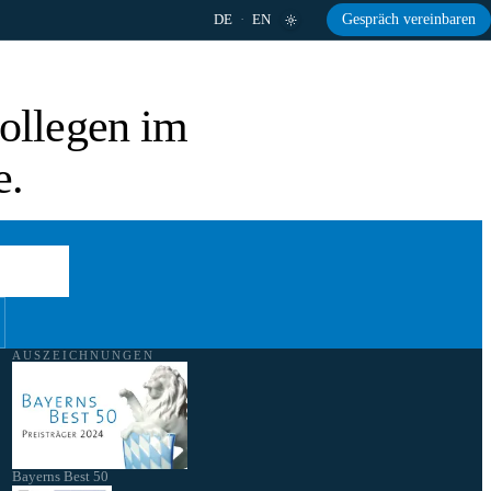
DE
·
EN
Gespräch vereinbaren
ollegen im
e.
buchen
AUSZEICHNUNGEN
Bayerns Best 50