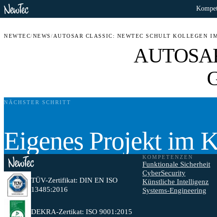
Kompet
NEWTEC
/
NEWS
/
AUTOSAR CLASSIC: NEWTEC SCHULT KOLLEGEN I
AUTOSAR C
G
NÄCHSTER SCHRITT
Eigenes Projekt im 
KOMPETENZEN
Funktionale Sicherheit
CyberSecurity
TÜV-Zertifikat: DIN EN ISO
Künstliche Intelligenz
13485:2016
Systems-Engineering
DEKRA-Zertikat: ISO 9001:2015