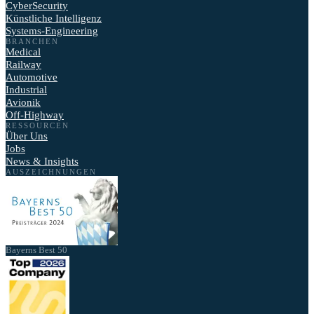
CyberSecurity
Künstliche Intelligenz
Systems-Engineering
BRANCHEN
Medical
Railway
Automotive
Industrial
Avionik
Off-Highway
RESSOURCEN
Über Uns
Jobs
News & Insights
AUSZEICHNUNGEN
Bayerns Best 50