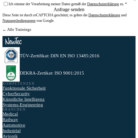
Ich stimme der Verarbeitung meiner Daten gemäß der
Datenschutzerklärung
zu.
*
Anfrage senden
Diese Seite ist durch reCAPTCHA geschützt; es gelten die
Datenschutzerklärung
und
Nutzungsbedingungen
von Google.
← Alle Trainings
TÜV-Zertifikat: DIN EN ISO 13485:2016
DEKRA-Zertikat: ISO 9001:2015
KOMPETENZEN
Funktionale Sicherheit
CyberSecurity
Künstliche Intelligenz
Systems-Engineering
BRANCHEN
Medical
Railway
Automotive
Industrial
Avionik