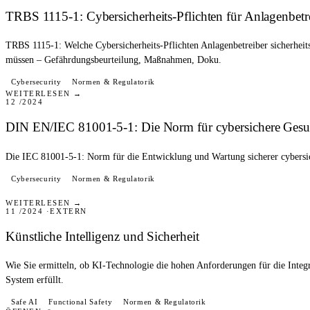
TRBS 1115-1: Cybersicherheits-Pflichten für Anlagenbetr
TRBS 1115-1: Welche Cybersicherheits-Pflichten Anlagenbetreiber sicherheit
müssen – Gefährdungsbeurteilung, Maßnahmen, Doku.
Cybersecurity
BLOG
Normen & Regulatorik
WEITERLESEN →
12 /2024
DIN EN/IEC 81001-5-1: Die Norm für cybersichere Gesu
Die IEC 81001-5-1: Norm für die Entwicklung und Wartung sicherer cybersi
Cybersecurity
Normen & Regulatorik
WHITEPAPER
WEITERLESEN →
11 /2024
EXTERN
Künstliche Intelligenz und Sicherheit
Wie Sie ermitteln, ob KI-Technologie die hohen Anforderungen für die Integra
System erfüllt.
PRESSE
Safe AI
Functional Safety
Normen & Regulatorik