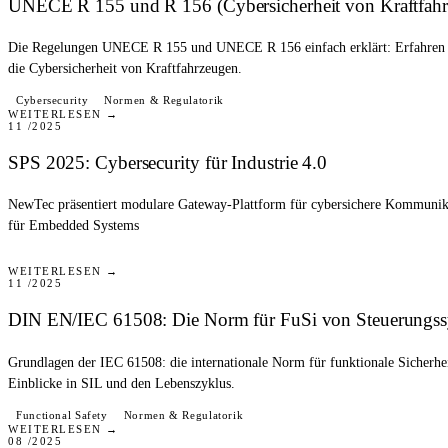
UNECE R 155 und R 156 (Cybersicherheit von Kraftfah
Die Regelungen UNECE R 155 und UNECE R 156 einfach erklärt: Erfahren Si
die Cybersicherheit von Kraftfahrzeugen.
PRESSE
Cybersecurity
Normen & Regulatorik
WEITERLESEN →
11 /2025
SPS 2025: Cybersecurity für Industrie 4.0
NewTec präsentiert modulare Gateway-Plattform für cybersichere Kommunika
für Embedded Systems
BLOG
WEITERLESEN →
11 /2025
DIN EN/IEC 61508: Die Norm für FuSi von Steuerungs
Grundlagen der IEC 61508: die internationale Norm für funktionale Sicherheit
Einblicke in SIL und den Lebenszyklus.
PRESSE
Functional Safety
Normen & Regulatorik
WEITERLESEN →
08 /2025