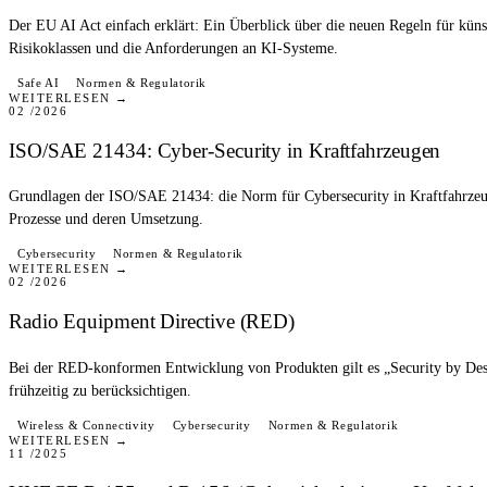
Der EU AI Act einfach erklärt: Ein Überblick über die neuen Regeln für künst
Risikoklassen und die Anforderungen an KI-Systeme.
BLOG
Safe AI
Normen & Regulatorik
WEITERLESEN →
02 /2026
ISO/SAE 21434: Cyber-Security in Kraftfahrzeugen
Grundlagen der ISO/SAE 21434: die Norm für Cybersecurity in Kraftfahrzeu
Prozesse und deren Umsetzung.
BLOG
Cybersecurity
Normen & Regulatorik
WEITERLESEN →
02 /2026
Radio Equipment Directive (RED)
Bei der RED-konformen Entwicklung von Produkten gilt es „Security by Des
frühzeitig zu berücksichtigen.
BLOG
Wireless & Connectivity
Cybersecurity
Normen & Regulatorik
WEITERLESEN →
11 /2025