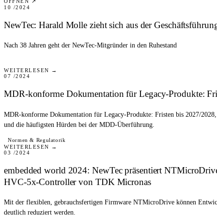
ÖFFNEN ↗
10 /2024
NewTec: Harald Molle zieht sich aus der Geschäftsführun
Nach 38 Jahren geht der NewTec-Mitgründer in den Ruhestand
BLOG
WEITERLESEN →
07 /2024
MDR-konforme Dokumentation für Legacy-Produkte: Fris
MDR-konforme Dokumentation für Legacy-Produkte: Fristen bis 2027/2028, 
und die häufigsten Hürden bei der MDD-Überführung.
PRESSE
Normen & Regulatorik
WEITERLESEN →
03 /2024
embedded world 2024: NewTec präsentiert NTMicroDrive –
HVC-5x-Controller von TDK Micronas
Mit der flexiblen, gebrauchsfertigen Firmware NTMicroDrive können Entwi
deutlich reduziert werden.