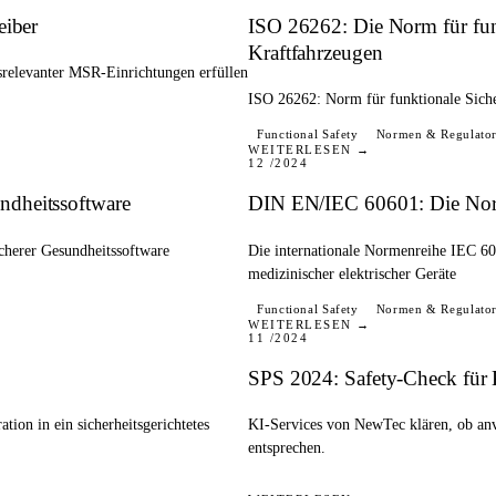
eiber
ISO 26262: Die Norm für funkt
Kraftfahrzeugen
srelevanter MSR-Einrichtungen erfüllen
ISO 26262: Norm für funktionale Sicher
BLOG
Functional Safety
Normen & Regulator
WEITERLESEN →
12 /2024
ndheitssoftware
DIN EN/IEC 60601: Die Norm 
cherer Gesundheitssoftware
Die internationale Normenreihe IEC 60
medizinischer elektrischer Geräte
PRESSE
Functional Safety
Normen & Regulator
WEITERLESEN →
11 /2024
SPS 2024: Safety-Check für KI
tion in ein sicherheitsgerichtetes
KI-Services von NewTec klären, ob anv
entsprechen.
PRESSE