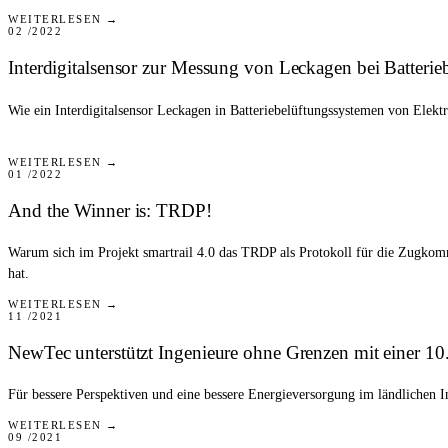
PRESSE
WEITERLESEN →
02 /2022
Interdigitalsensor zur Messung von Leckagen bei Batteri
Wie ein Interdigitalsensor Leckagen in Batteriebelüftungssystemen von Elektr
PRESSE
WEITERLESEN →
01 /2022
And the Winner is: TRDP!
Warum sich im Projekt smartrail 4.0 das TRDP als Protokoll für die Zugkom
hat.
PRESSE
WEITERLESEN →
11 /2021
NewTec unterstützt Ingenieure ohne Grenzen mit einer 1
Für bessere Perspektiven und eine bessere Energieversorgung im ländlichen 
PRESSE
WEITERLESEN →
09 /2021