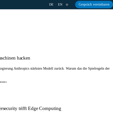
DE
·
EN
Gespräch vereinbaren
aschinen hacken
egierung Anthropics stärkstes Modell zurück. Warum das die Spielregeln der
stems
security trifft Edge Computing