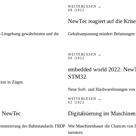
PRESSE
WEITERLESEN →
08 /2022
NewTec reagiert auf die Kris
4.0-Umgebung gewährleisten und die
Gehaltsanpassung mindert Belastungen 
PRESSE
WEITERLESEN →
06 /2022
embedded world 2022: NewTec
STM32
tion in Zügen.
Neue Soft- und Hardwarelösungen von N
PRESSE
WEITERLESEN →
02 /2022
on NewTec
Digitalisierung im Maschin
lementierung des Bahnstandards TRDP
Wie Maschinenbauer die Chancen von I
meistern.