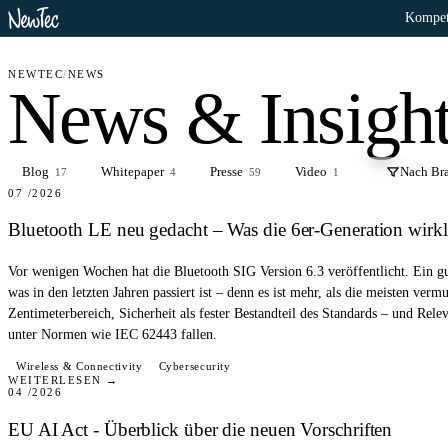
Kompet
NEWTEC
/
NEWS
News & Insigh
BLOG
Blog
Whitepaper
Presse
Video
Nach Bra
17
4
59
1
07 /2026
Bluetooth LE neu gedacht – Was die 6er-Generation wirkl
Vor wenigen Wochen hat die Bluetooth SIG Version 6.3 veröffentlicht. Ein
was in den letzten Jahren passiert ist – denn es ist mehr, als die meisten verm
Zentimeterbereich, Sicherheit als fester Bestandteil des Standards – und Relev
unter Normen wie IEC 62443 fallen.
BLOG
Wireless & Connectivity
Cybersecurity
WEITERLESEN →
04 /2026
EU AI Act - Überblick über die neuen Vorschriften