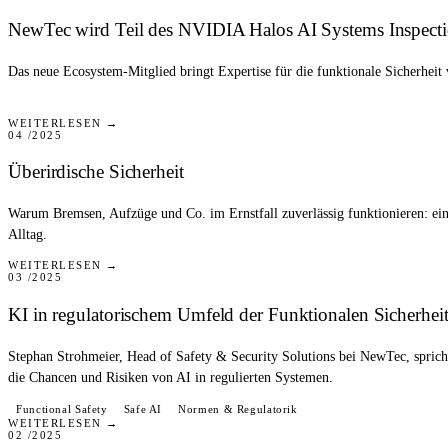
NewTec wird Teil des NVIDIA Halos AI Systems Inspect
Das neue Ecosystem-Mitglied bringt Expertise für die funktionale Sicherheit
PRESSE
WEITERLESEN →
04 /2025
Überirdische Sicherheit
Warum Bremsen, Aufzüge und Co. im Ernstfall zuverlässig funktionieren: ein 
Alltag.
VIDEO
WEITERLESEN →
03 /2025
KI in regulatorischem Umfeld der Funktionalen Sicherheit
Stephan Strohmeier, Head of Safety & Security Solutions bei NewTec, spric
die Chancen und Risiken von AI in regulierten Systemen.
BLOG
Functional Safety
Safe AI
Normen & Regulatorik
WEITERLESEN →
02 /2025