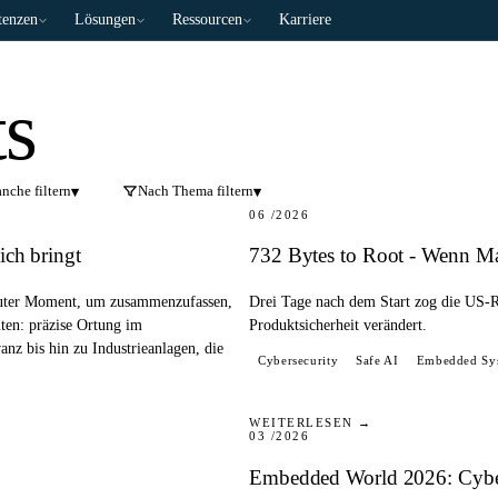
enzen
Lösungen
Ressourcen
Karriere
ts
BLOG
nche filtern
Nach Thema filtern
▾
▾
06 /2026
ich bringt
732 Bytes to Root - Wenn M
 guter Moment, um zusammenzufassen,
Drei Tage nach dem Start zog die US-R
uten: präzise Ortung im
Produktsicherheit verändert.
anz bis hin zu Industrieanlagen, die
Cybersecurity
Safe AI
Embedded Sy
PRESSE
WEITERLESEN →
03 /2026
Embedded World 2026: Cyber