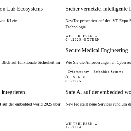
ion Lab Ecosystems
Sicher vernetzte, intelligente
 von KI ein
NewTec präsentiert auf der iVT Expo S
Technologie
WHITEPAPER
WEITERLESEN →
04 /2025
EXTERN
Secure Medical Engineering
Blick auf funktionale Sicherheit im
Wie Sie die Anforderungen an Cyberse
Cybersecurity
Embedded Systems
PRESSE
ÖFFNEN ↗
03 /2025
 integrieren
Safe AI auf der embedded wo
ht auf der embedded world 2025 über
NewTec stellt neue Services rund um di
BLOG
WEITERLESEN →
12 /2024