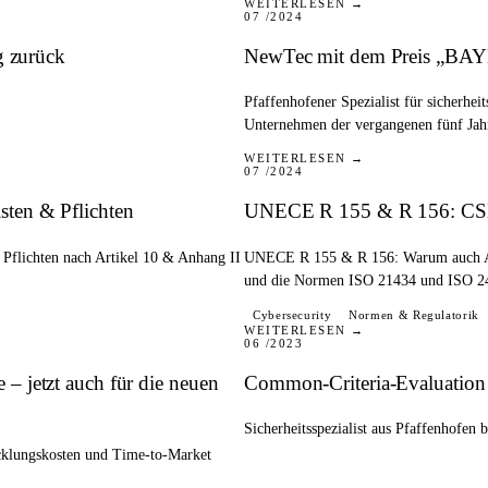
WEITERLESEN →
07 /2024
g zurück
NewTec mit dem Preis „BA
Pfaffenhofener Spezialist für sicherhei
Unternehmen der vergangenen fünf Jah
BLOG
WEITERLESEN →
07 /2024
ten & Pflichten
UNECE R 155 & R 156: CSMS
Pflichten nach Artikel 10 & Anhang II
UNECE R 155 & R 156: Warum auch A
und die Normen ISO 21434 und ISO 2
PRESSE
Cybersecurity
Normen & Regulatorik
WEITERLESEN →
06 /2023
 jetzt auch für die neuen
Common-Criteria-Evaluation
Sicherheitsspezialist aus Pfaffenhofe
cklungskosten und Time-to-Market