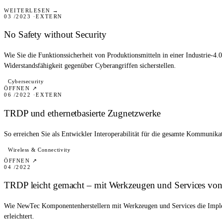
WHITEPAPER
WEITERLESEN →
03 /2023
EXTERN
No Safety without Security
Wie Sie die Funktionssicherheit von Produktionsmitteln in einer Industrie-
Widerstandsfähigkeit gegenüber Cyberangriffen sicherstellen.
WHITEPAPER
Cybersecurity
ÖFFNEN ↗
06 /2022
EXTERN
TRDP und ethernetbasierte Zugnetzwerke
So erreichen Sie als Entwickler Interoperabilität für die gesamte Kommunika
Wireless & Connectivity
PRESSE
ÖFFNEN ↗
04 /2022
TRDP leicht gemacht – mit Werkzeugen und Services v
Wie NewTec Komponentenherstellern mit Werkzeugen und Services die Imp
erleichtert.