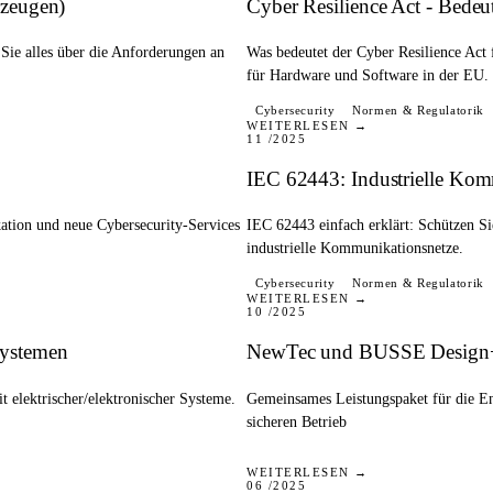
rzeugen)
Cyber Resilience Act - Bede
e alles über die Anforderungen an
Was bedeutet der Cyber Resilience Act 
für Hardware und Software in der EU.
BLOG
Cybersecurity
Normen & Regulatorik
WEITERLESEN →
11 /2025
IEC 62443: Industrielle Komm
tion und neue Cybersecurity-Services
IEC 62443 einfach erklärt: Schützen Si
industrielle Kommunikationsnetze.
PRESSE
Cybersecurity
Normen & Regulatorik
WEITERLESEN →
10 /2025
systemen
NewTec und BUSSE Design+E
 elektrischer/elektronischer Systeme.
Gemeinsames Leistungspaket für die E
sicheren Betrieb
PRESSE
WEITERLESEN →
06 /2025