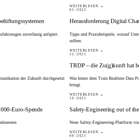
PRESSE
WEITERLESEN →
01 /2022
ebelüftungssystemen
Herausforderung Digital Chan
ofahrzeugen zuverlässig aufspürt.
Tipps und Praxisbeispiele, worauf Unte
sollten.
PRESSE
WEITERLESEN →
12 /2021
TRDP – die Zu(g)kunft hat 
munikation der Zukunft durchgesetzt
Was hinter dem Train Realtime Data P
bringt.
PRESSE
WEITERLESEN →
10 /2021
0.000-Euro-Spende
Safety-Engineering out of th
Indonesien
Neue Safety-Engineering-Plattform vo
PRESSE
WEITERLESEN →
09 /2021