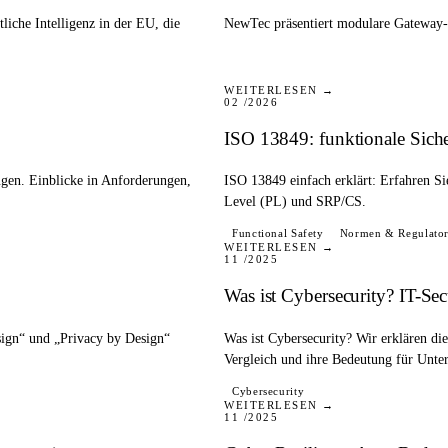
liche Intelligenz in der EU, die
NewTec präsentiert modulare Gateway
BLOG
WEITERLESEN →
02 /2026
ISO 13849: funktionale Sich
gen. Einblicke in Anforderungen,
ISO 13849 einfach erklärt: Erfahren Si
Level (PL) und SRP/CS.
BLOG
Functional Safety
Normen & Regulator
WEITERLESEN →
11 /2025
Was ist Cybersecurity? IT-Se
ign“ und „Privacy by Design“
Was ist Cybersecurity? Wir erklären d
Vergleich und ihre Bedeutung für Unt
BLOG
Cybersecurity
WEITERLESEN →
11 /2025